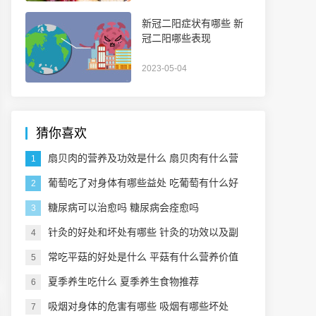
新冠二阳症状有哪些 新
冠二阳哪些表现
2023-05-04
猜你喜欢
扇贝肉的营养及功效是什么 扇贝肉有什么营
1
养价值
葡萄吃了对身体有哪些益处 吃葡萄有什么好
2
处
糖尿病可以治愈吗 糖尿病会痊愈吗
3
针灸的好处和坏处有哪些 针灸的功效以及副
4
作用介绍
常吃平菇的好处是什么 平菇有什么营养价值
5
夏季养生吃什么 夏季养生食物推荐
6
吸烟对身体的危害有哪些 吸烟有哪些坏处
7