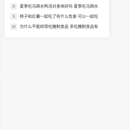
夏季吃马蹄水鸭汤对身体好吗 夏季吃马蹄水
8
鸭汤怎么样
柿子和红薯一起吃了有什么危害 可以一起吃
9
吗
为什么不能经常吃腌制食品 多吃腌制食品有
10
什么坏处