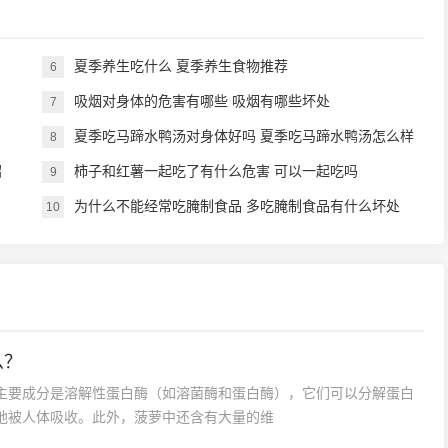
夏季养生吃什么 夏季养生食物推荐
6
吸烟对身体的危害有哪些 吸烟有哪些坏处
7
夏季吃马蹄水鸭汤对身体好吗 夏季吃马蹄水鸭汤怎么样
8
绍
柿子和红薯一起吃了有什么危害 可以一起吃吗
9
为什么不能经常吃腌制食品 多吃腌制食品有什么坏处
10
么？
主要成分是溶解性蛋白酶（如溶菌酶和蛋白酶），它们可以分解蛋白
地被人体吸收。此外，菠萝中还含有大量的维