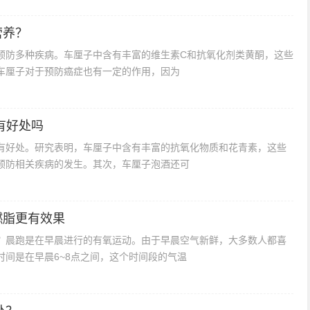
营养？
预防多种疾病。车厘子中含有丰富的维生素C和抗氧化剂类黄酮，这些
车厘子对于预防癌症也有一定的作用，因为
有好处吗
有好处。研究表明，车厘子中含有丰富的抗氧化物质和花青素，这些
预防相关疾病的发生。其次，车厘子泡酒还可
燃脂更有效果
？晨跑是在早晨进行的有氧运动。由于早晨空气新鲜，大多数人都喜
间是在早晨6~8点之间，这个时间段的气温