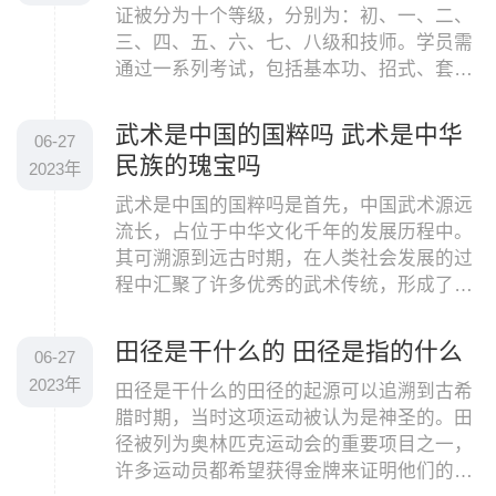
证被分为十个等级，分别为：初、一、二、
三、四、五、六、七、八级和技师。学员需
通过一系列考试，包括基本功、招式、套路
等方面的测验，才能晋级到更高等级。一般
而言，武术
武术是中国的国粹吗 武术是中华
06-27
民族的瑰宝吗
2023年
武术是中国的国粹吗是首先，中国武术源远
流长，占位于中华文化千年的发展历程中。
其可溯源到远古时期，在人类社会发展的过
程中汇聚了许多优秀的武术传统，形成了一
种自成体系的武术文化传承体系。武术历史
上的著名武
田径是干什么的 田径是指的什么
06-27
2023年
田径是干什么的田径的起源可以追溯到古希
腊时期，当时这项运动被认为是神圣的。田
径被列为奥林匹克运动会的重要项目之一，
许多运动员都希望获得金牌来证明他们的实