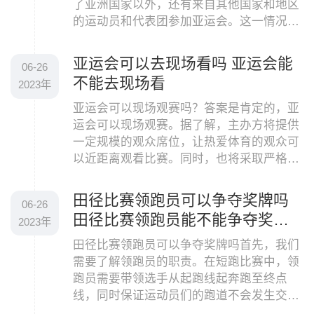
了亚洲国家以外，还有来自其他国家和地区
的运动员和代表团参加亚运会。这一情况源
于亚洲奥林匹克理事会所制定的规则，即只
要符合参赛
亚运会可以去现场看吗 亚运会能
06-26
不能去现场看
2023年
亚运会可以现场观赛吗？答案是肯定的，亚
运会可以现场观赛。据了解，主办方将提供
一定规模的观众席位，让热爱体育的观众可
以近距离观看比赛。同时，也将采取严格的
疫情防控措施，确保观众及工作人员的安
全。不过，由
田径比赛领跑员可以争夺奖牌吗
06-26
田径比赛领跑员能不能争夺奖牌
2023年
吗
田径比赛领跑员可以争夺奖牌吗首先，我们
需要了解领跑员的职责。在短跑比赛中，领
跑员需要带领选手从起跑线起奔跑至终点
线，同时保证运动员们的跑道不会发生交叉
等事故。而在长跑比赛中，领跑员则需要保