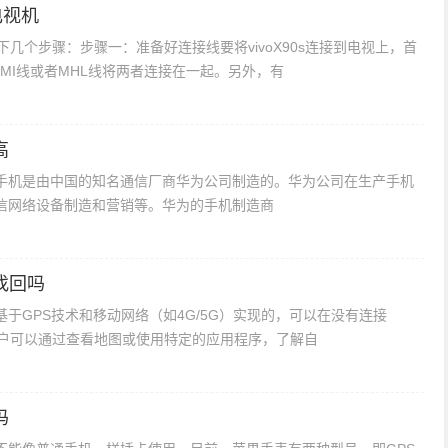
屏电视机
注意以下几个步骤：步骤一：准备好连接线要将vivoX90s连接到电视上，首
MI线或者MHL线将两者连接在一起。另外，有
高
手机是由中国的知名通信厂商华为公司制造的。华为公司在生产手机
信网络设备制造和营销等。华为的手机制造商
找回吗
于GPS技术和移动网络（如4G/5G）实现的，可以在没有连接
。用户可以通过查看地图或使用特定的应用程序，了解自
吗